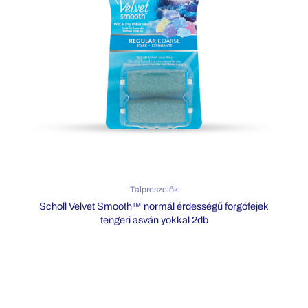
Talpreszelők
Scholl Velvet Smooth™ normál érdességű forgófejek
tengeri asván yokkal 2db