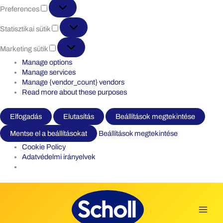
Preferences
Preferences
Statisztikai
Statisztikai sütik
sütik
Marketing
Marketing sütik
sütik
Manage options
Manage services
Manage {vendor_count} vendors
Read more about these purposes
Elfogadás
Elutasítás
Beállítások megtekintése
Mentse el a beállításokat
Beállítások megtekintése
Cookie Policy
Adatvédelmi irányelvek
Skip
to
content