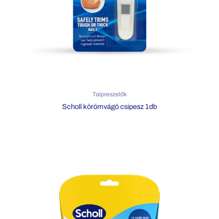
Talpreszelők
Scholl körömvágó csipesz 1db