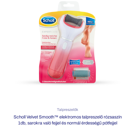
Talpreszelők
Scholl Velvet Smooth™ elektromos talpreszelő rózsaszín
1db, sarokra való fejjel és normál érdességű pótfejjel