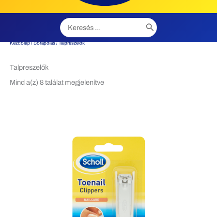
Search
for:
Kezdőlap
/
Bőrápolás
/ Talpreszelők
Talpreszelők
Mind a(z) 8 találat megjelenítve