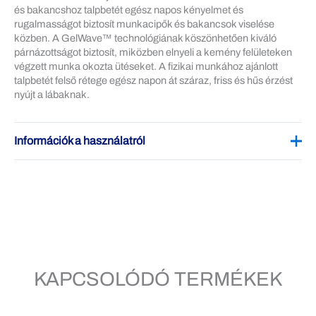
és bakancshoz talpbetét egész napos kényelmet és
rugalmasságot biztosít munkacipők és bakancsok viselése
közben. A GelWave™ technológiának köszönhetően kiváló
párnázottságot biztosít, miközben elnyeli a kemény felületeken
végzett munka okozta ütéseket. A fizikai munkához ajánlott
talpbetét felső rétege egész napon át száraz, friss és hűs érzést
nyújt a lábaknak.
Információk a használatról
A cipődben lévő talpbetét valószínűleg kivehető – ha lehetséges,
először vedd ki azokat. Helyezd a talpbetétet a cipőbe a méret
ellenőrzéséhez. Ha szükséges, vágd le a cipő méretének
megfelelő (a talpbetéten a lábujjak közelében található) vonal
mentén, vagy használd az eredeti talpbetétet sablonként.
Helyezd be a Scholl GelActiv™ talpbetétet a gél oldallal lefelé. A
tisztításhoz egyszerűen töröld le melegvizes, szappanos
KAPCSOLÓDÓ TERMÉKEK
textíliával (ne áztasd be).