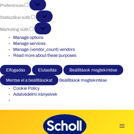
Preferences
Preferences
Statisztikai
Statisztikai sütik
sütik
Marketing
Marketing sütik
sütik
Manage options
Manage services
Manage {vendor_count} vendors
Read more about these purposes
Elfogadás
Elutasítás
Beállítások megtekintése
Mentse el a beállításokat
Beállítások megtekintése
Cookie Policy
Adatvédelmi irányelvek
Skip
to
content