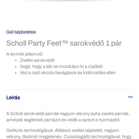
Gél talpbetétek
Scholl Party Feet™ sarokvédő 1 pár
A termék jellemzői
Zselés sarokvédő
Segít, hogy a láb ne mozduljon ki a cipőből
Véd a cipő okozta bevágások és kidörzsölés ellen
Leírás
A Scholl sarokvédő párnák nagyon vékony puha zselés párnák,
amelyek segítenek párnázni és védik a sarkot a nyomástól.
GelActiv technológiával. Átlátszó zselés talpbetét, nagyon
vékony, diszkrét megjelenés. Csúszásgátló technológiával, hogy