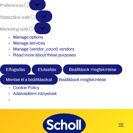
Preferences
Preferences
Statisztikai
Statisztikai sütik
sütik
Marketing
Marketing sütik
sütik
Manage options
Manage services
Manage {vendor_count} vendors
Read more about these purposes
Elfogadás
Elutasítás
Beállítások megtekintése
Mentse el a beállításokat
Beállítások megtekintése
Cookie Policy
Adatvédelmi irányelvek
Skip
to
content