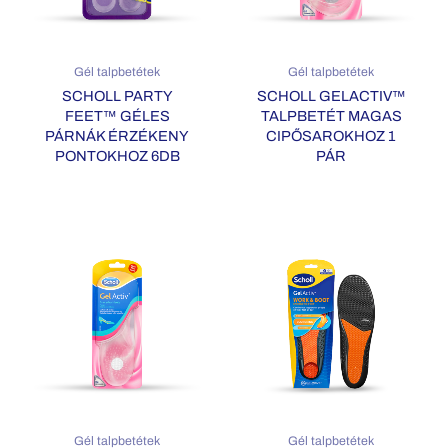
Gél talpbetétek
Gél talpbetétek
SCHOLL PARTY
SCHOLL GELACTIV™
FEET™ GÉLES
TALPBETÉT MAGAS
PÁRNÁK ÉRZÉKENY
CIPŐSAROKHOZ 1
PONTOKHOZ 6DB
PÁR
Gél talpbetétek
Gél talpbetétek