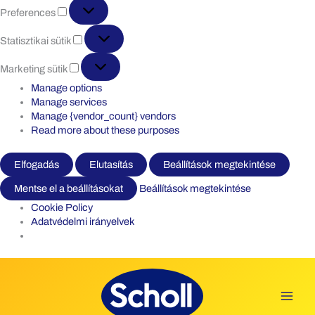
Preferences
Preferences
Statisztikai
Statisztikai sütik
sütik
Marketing
Marketing sütik
sütik
Manage options
Manage services
Manage {vendor_count} vendors
Read more about these purposes
Elfogadás
Elutasítás
Beállítások megtekintése
Mentse el a beállításokat
Beállítások megtekintése
Cookie Policy
Adatvédelmi irányelvek
Skip
to
content