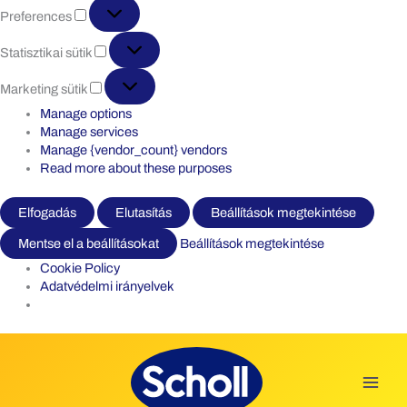
Preferences
Preferences
Statisztikai
Statisztikai sütik
sütik
Marketing
Marketing sütik
sütik
Manage options
Manage services
Manage {vendor_count} vendors
Read more about these purposes
Elfogadás
Elutasítás
Beállítások megtekintése
Mentse el a beállításokat
Beállítások megtekintése
Cookie Policy
Adatvédelmi irányelvek
Skip
to
content