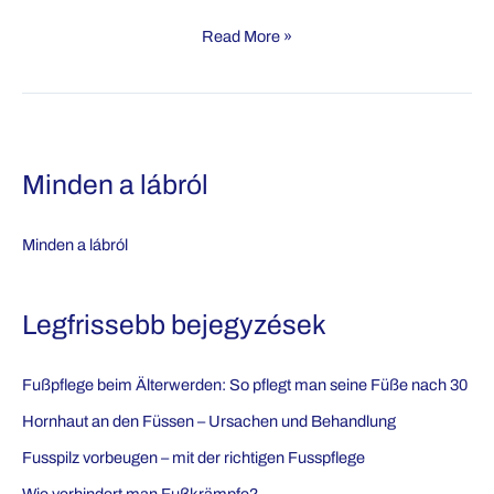
Wie
Read More »
verhindert
man
Fußkrämpfe?
Minden a lábról
Minden a lábról
Legfrissebb bejegyzések
Fußpflege beim Älterwerden: So pflegt man seine Füße nach 30
Hornhaut an den Füssen – Ursachen und Behandlung
Fusspilz vorbeugen – mit der richtigen Fusspflege