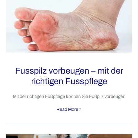
und
Behandlung
Fusspilz vorbeugen – mit der
richtigen Fusspflege
Mit der richtigen Fußpflege können Sie Fußpilz vorbeugen
Fusspilz
Read More »
vorbeugen
–
mit
der