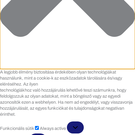
A legjobb élmény biztosítása érdekében olyan technológiákat
használunk, mint a cookie-k az eszközadatok tárolására és/vagy
eléréséhez. Az ilyen
technológiákhoz való hozzájárulás lehetővé teszi számunkra, hogy
feldolgozzuk az olyan adatokat, mint a böngésző vagy az egyedi
azonosítók ezen a webhelyen. Ha nem ad engedélyt, vagy visszavonja
hozzájárulását, az egyes funkciókat és tulajdonságokat negatívan
érinthet.
Funkcionális
Funkcionális sütik
Always active
sütik