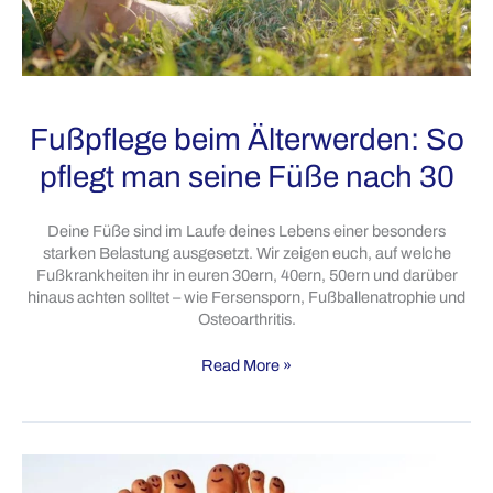
Fußpflege beim Älterwerden: So
pflegt man seine Füße nach 30
Deine Füße sind im Laufe deines Lebens einer besonders
starken Belastung ausgesetzt. Wir zeigen euch, auf welche
Fußkrankheiten ihr in euren 30ern, 40ern, 50ern und darüber
hinaus achten solltet – wie Fersensporn, Fußballenatrophie und
Osteoarthritis.
Fußpflege
Read More »
beim
Älterwerden:
So
pflegt
man