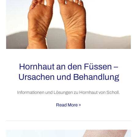
seine
Füße
nach
30
Hornhaut an den Füssen –
Ursachen und Behandlung
Informationen und Lösungen zu Hornhaut von Scholl.
Hornhaut
Read More »
an
den
Füssen
–
Ursachen